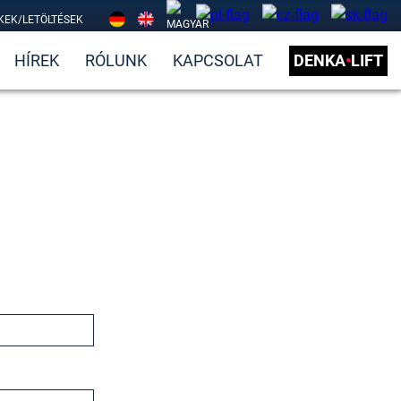
KEK/LETÖLTÉSEK
HÍREK
RÓLUNK
KAPCSOLAT
DENKA
•
LIFT