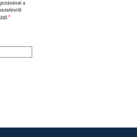
gozásával a
kezelésről
zat
.