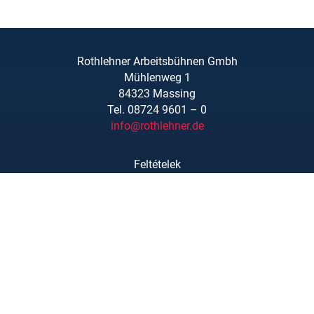
Rothlehner Arbeitsbühnen Gmbh
Mühlenweg 1
84323 Massing
Tel. 08724 9601 – 0
info@rothlehner.de
Feltételek
Linkek/Letöltések
Rólunk
Adatvédelmi nyilatkozat
Impresszum
Kapcsolat