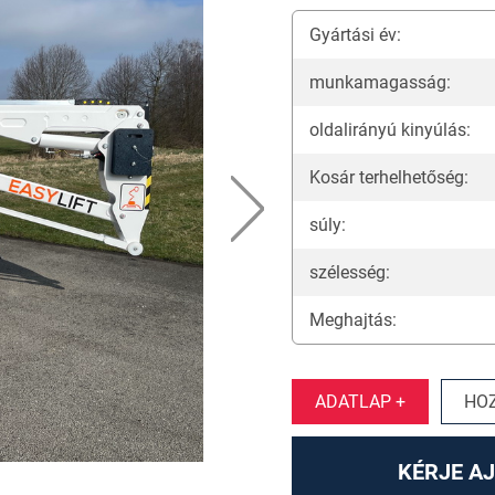
Gyártási év:
munkamagasság:
oldalirányú kinyúlás:
Kosár terhelhetőség:
súly:
szélesség:
Meghajtás:
ADATLAP +
HO
KÉRJE A