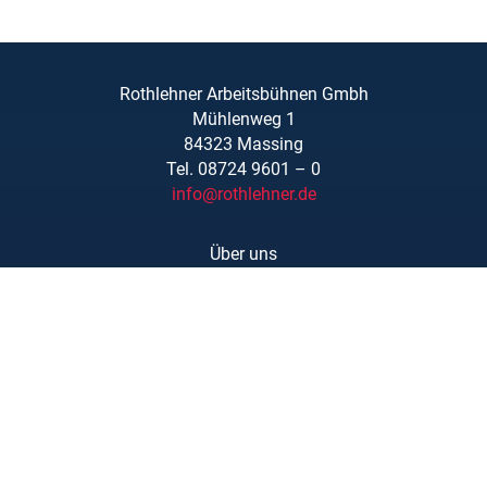
Rothlehner Arbeitsbühnen Gmbh
Mühlenweg 1
84323 Massing
Tel. 08724 9601 – 0
info@rothlehner.de
Über uns
Schulungen
Links/Downloads
AGBs
Kontakt
Karriere
Barrierefreiheit
Impressum