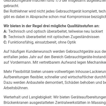
Gebrauchtgeräte machen rund 1/3 der insgesamt abgesetzten 
gebracht.
Bei Rothlehner wird nicht jedes Gebrauchtgerät komplett, tec
gibt es dabei in Absprache schon mal Kompromisse bezüglich 
Wir bieten in der Regel drei mögliche Qualitätsstufen an:
A:
Technisch und optisch überarbeitet, teilweise neu lackiert
B:
Technisch überarbeitet mit optischen Zugeständnissen
C:
Funktionsfähig, einsatzbereit, ohne Optik
Auf häufigen Kundenwunsch werden Gebrauchtgeräte aus dem H
entfallen jedes Jahr auf den Bereich Gebrauchtgeräte-Instand
auf Vordermann. Mit vertretbarem Aufwand legen Mechaniker 
Mehr Flexibilität bieten unsere vollwertigen Inhouse-Lacki
Aufbereitungen flexibler, schneller und wirtschaftlicher dur
Dazu werden Anbauteile demontiert, Schäden behoben und bei
Arbeitsbühnen.
Werterhalt und Langlebigkeit: Wir bieten Geräteaufbereitung
Brückenkranen ausgestatteten Zentralwerkstätten in Massing u