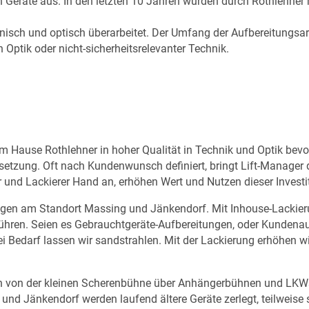
Geräte aus. In den letzten 10 Jahren wurden durch Rothlehner
hnisch und optisch überarbeitet. Der Umfang der Aufbereitungsar
Optik oder nicht-sicherheitsrelevanter Technik.
ause Rothlehner in hoher Qualität in Technik und Optik bevorz
setzung. Oft nach Kundenwunsch definiert, bringt Lift-Manager 
und Lackierer Hand an, erhöhen Wert und Nutzen dieser Investi
erungen am Standort Massing und Jänkendorf. Mit Inhouse-Lacki
chführen. Seien es Gebrauchtgeräte-Aufbereitungen, oder Kundenau
 Bedarf lassen wir sandstrahlen. Mit der Lackierung erhöhen 
en von der kleinen Scherenbühne über Anhängerbühnen und LKWs 
nd Jänkendorf werden laufend ältere Geräte zerlegt, teilweise 