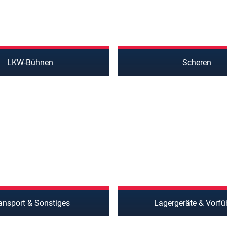
LKW-Bühnen
Scheren
ansport & Sonstiges
Lagergeräte & Vorfü