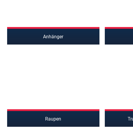
Anhänger
Raupen
Tr