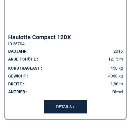
Haulotte Compact 12DX
ID 26704
BAUJAHR :
2015
ARBEITSHÖHE :
12,15 m
KORBTRAGLAST :
450 kg
GEWICHT :
4080 kg
BREITE :
1,80 m
ANTRIEB :
Diesel
DETAILS +