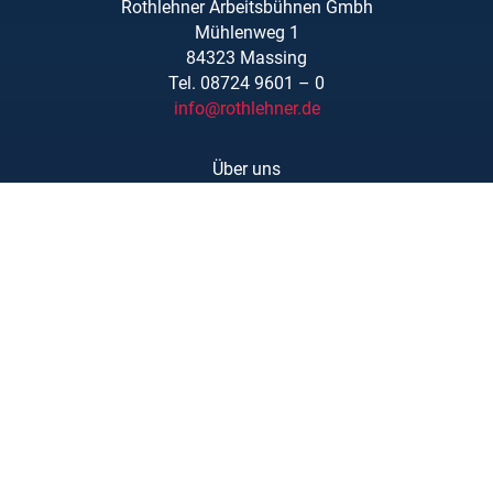
Rothlehner Arbeitsbühnen Gmbh
Mühlenweg 1
84323 Massing
Tel. 08724 9601 – 0
info@rothlehner.de
Über uns
Schulungen
Links/Downloads
AGBs
Kontakt
Karriere
Barrierefreiheit
Impressum
Datenschutzerklärung