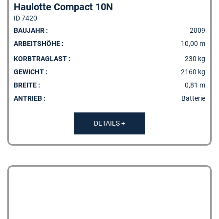
Haulotte Compact 10N
ID 7420
BAUJAHR :
2009
ARBEITSHÖHE :
10,00 m
KORBTRAGLAST :
230 kg
GEWICHT :
2160 kg
BREITE :
0,81 m
ANTRIEB :
Batterie
DETAILS +