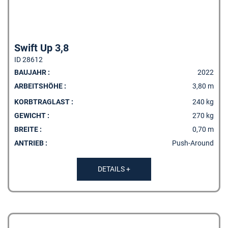
Swift Up 3,8
ID 28612
BAUJAHR :
2022
ARBEITSHÖHE :
3,80 m
KORBTRAGLAST :
240 kg
GEWICHT :
270 kg
BREITE :
0,70 m
ANTRIEB :
Push-Around
DETAILS +