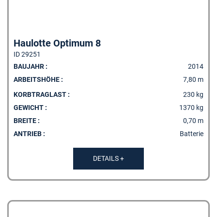
Haulotte Optimum 8
ID 29251
BAUJAHR :
2014
ARBEITSHÖHE :
7,80 m
KORBTRAGLAST :
230 kg
GEWICHT :
1370 kg
BREITE :
0,70 m
ANTRIEB :
Batterie
DETAILS +