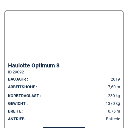
Haulotte Optimum 8
ID 29092
BAUJAHR :
2019
ARBEITSHÖHE :
7,60 m
KORBTRAGLAST :
230 kg
GEWICHT :
1370 kg
BREITE :
0,76 m
ANTRIEB :
Batterie