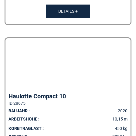
DETAILS +
Haulotte Compact 10
ID 28675
BAUJAHR :
2020
ARBEITSHÖHE :
10,15 m
KORBTRAGLAST :
450 kg