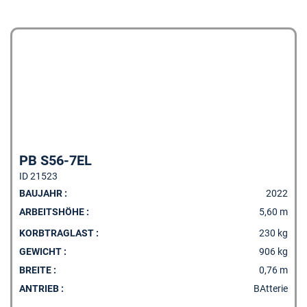
PB S56-7EL
ID 21523
BAUJAHR :
2022
ARBEITSHÖHE :
5,60 m
KORBTRAGLAST :
230 kg
GEWICHT :
906 kg
BREITE :
0,76 m
ANTRIEB :
BAtterie