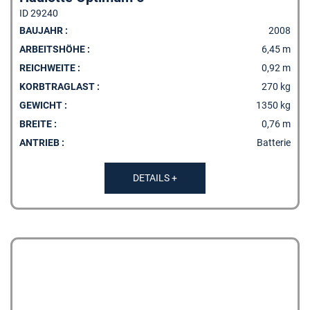
ID 29240
BAUJAHR :
2008
ARBEITSHÖHE :
6,45 m
REICHWEITE :
0,92 m
KORBTRAGLAST :
270 kg
GEWICHT :
1350 kg
BREITE :
0,76 m
ANTRIEB :
Batterie
DETAILS +