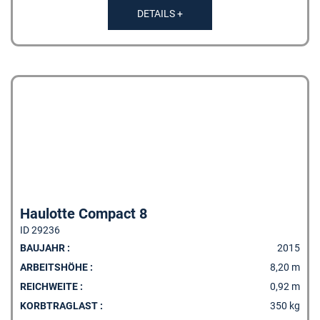
DETAILS +
Haulotte Compact 8
ID 29236
BAUJAHR :
2015
ARBEITSHÖHE :
8,20 m
REICHWEITE :
0,92 m
KORBTRAGLAST :
350 kg