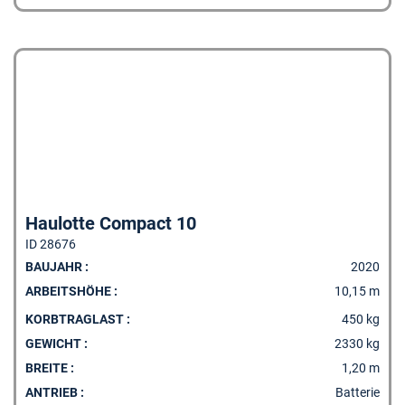
Haulotte Compact 10
ID 28676
BAUJAHR :
2020
ARBEITSHÖHE :
10,15 m
KORBTRAGLAST :
450 kg
GEWICHT :
2330 kg
BREITE :
1,20 m
ANTRIEB :
Batterie