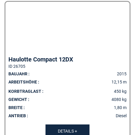
Haulotte Compact 12DX
ID 26705
BAUJAHR :
2015
ARBEITSHÖHE :
12,15 m
KORBTRAGLAST :
450 kg
GEWICHT :
4080 kg
BREITE :
1,80 m
ANTRIEB :
Diesel
DETAILS +