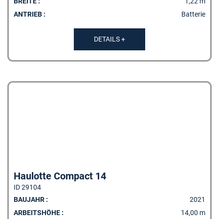
BREITE :
1,22 m
ANTRIEB :
Batterie
DETAILS +
Haulotte Compact 14
ID 29104
BAUJAHR :
2021
ARBEITSHÖHE :
14,00 m