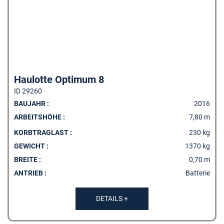
Haulotte Optimum 8
ID 29260
BAUJAHR :
2016
ARBEITSHÖHE :
7,80 m
KORBTRAGLAST :
230 kg
GEWICHT :
1370 kg
BREITE :
0,70 m
ANTRIEB :
Batterie
DETAILS +