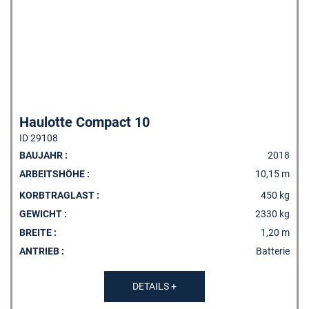
Haulotte Compact 10
ID 29108
BAUJAHR :
2018
ARBEITSHÖHE :
10,15 m
MERKLISTE
KORBTRAGLAST :
450 kg
GEWICHT :
2330 kg
BREITE :
1,20 m
ANTRIEB :
Batterie
DETAILS +