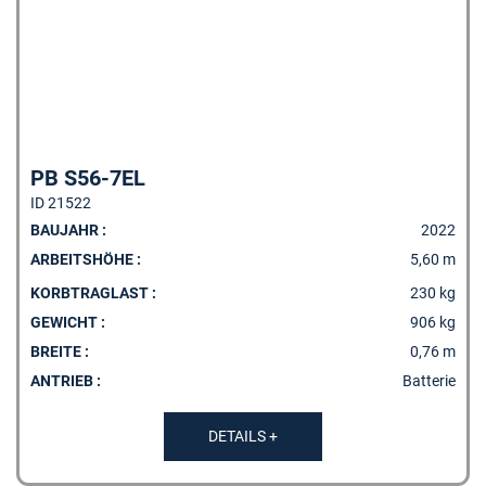
PB S56-7EL
ID 21522
BAUJAHR :
2022
ARBEITSHÖHE :
5,60 m
KORBTRAGLAST :
230 kg
GEWICHT :
906 kg
BREITE :
0,76 m
ANTRIEB :
Batterie
DETAILS +