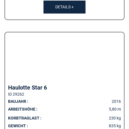
DETAILS +
Haulotte Star 6
ID 29262
BAUJAHR :
2016
ARBEITSHÖHE :
5,80 m
KORBTRAGLAST :
230 kg
GEWICHT :
835 kg