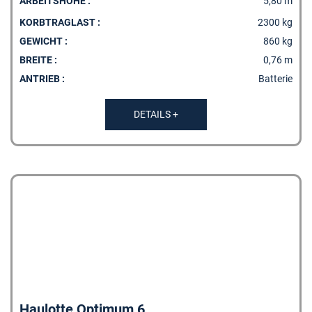
ARBEITSHÖHE :
5,80 m
KORBTRAGLAST :
2300 kg
GEWICHT :
860 kg
BREITE :
0,76 m
ANTRIEB :
Batterie
DETAILS +
Haulotte Optimum 6