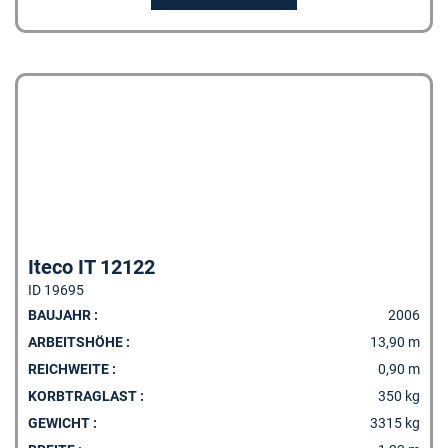
Iteco IT 12122
ID 19695
BAUJAHR :
2006
ARBEITSHÖHE :
13,90 m
REICHWEITE :
0,90 m
KORBTRAGLAST :
350 kg
GEWICHT :
3315 kg