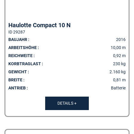
Haulotte Compact 10 N
ID 29287
BAUJAHR :
2016
ARBEITSHÖHE :
10,00 m
REICHWEITE :
0,92 m
KORBTRAGLAST :
230 kg
GEWICHT :
2.160 kg
BREITE :
0,81 m
ANTRIEB :
Batterie
DETAILS +