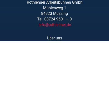
Rothlehner Arbeitsbühnen Gmbh
Mühlenweg 1
84323 Massing
Tel. 08724 9601 – 0
info@rothlehner.de
Über uns
Schulungen
Links/Downloads
AGBs
Kontakt
Karriere
Barrierefreiheit
Impressum
Datenschutzerklärung