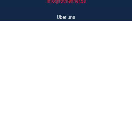
info@rothlehner.de
Über uns
Schulungen
Links/Downloads
AGBs
Kontakt
Karriere
Barrierefreiheit
Impressum
Datenschutzerklärung
Copyright © Rothlehner Arbeitsbühnen GmbH