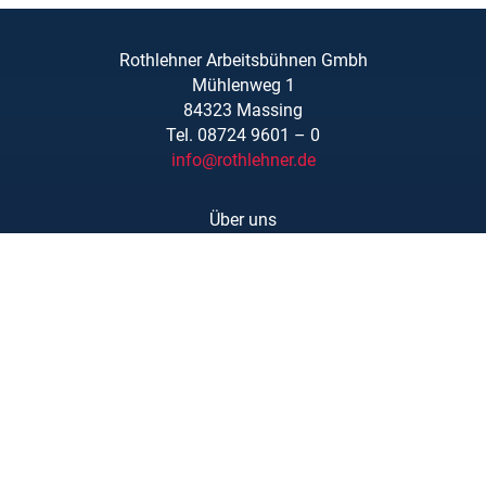
Rothlehner Arbeitsbühnen Gmbh
Mühlenweg 1
84323 Massing
Tel. 08724 9601 – 0
info@rothlehner.de
Über uns
Schulungen
Links/Downloads
AGBs
Kontakt
Karriere
Barrierefreiheit
Impressum
Datenschutzerklärung