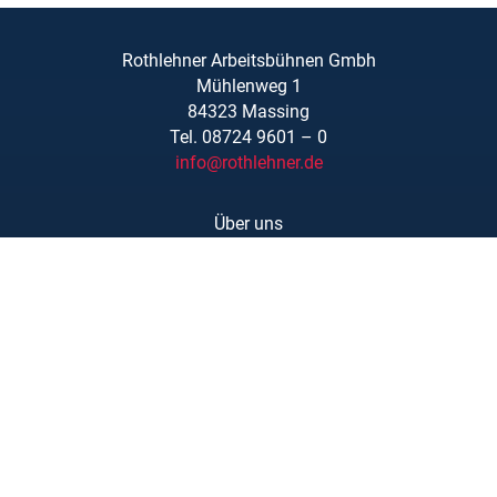
Rothlehner Arbeitsbühnen Gmbh
Mühlenweg 1
84323 Massing
Tel. 08724 9601 – 0
info@rothlehner.de
Über uns
Schulungen
Links/Downloads
AGBs
Kontakt
Karriere
Barrierefreiheit
Impressum
Datenschutzerklärung