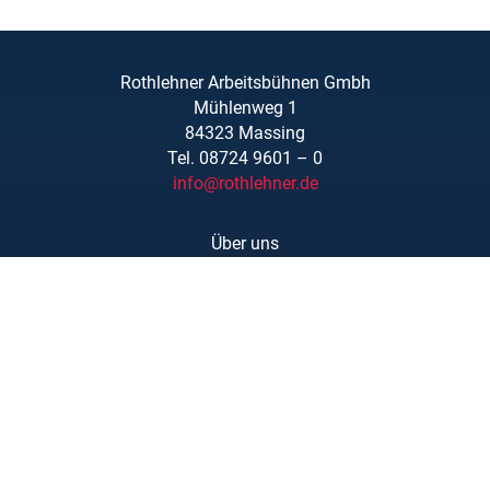
Rothlehner Arbeitsbühnen Gmbh
Mühlenweg 1
84323 Massing
Tel. 08724 9601 – 0
info@rothlehner.de
Über uns
Schulungen
Links/Downloads
AGBs
Kontakt
Karriere
Barrierefreiheit
Impressum
Datenschutzerklärung