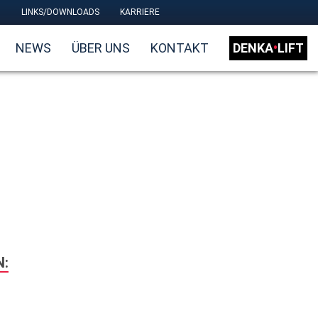
M
LINKS/DOWNLOADS
KARRIERE
NEWS
ÜBER UNS
KONTAKT
DENKA
•
LIFT
N: