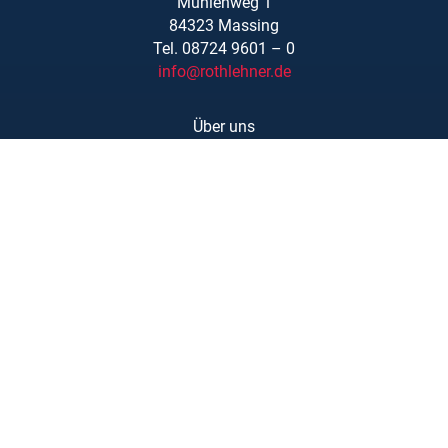
Mühlenweg 1
84323 Massing
Tel. 08724 9601 – 0
info@rothlehner.de
Über uns
Schulungen
Links/Downloads
AGBs
Kontakt
Karriere
Barrierefreiheit
Impressum
Datenschutzerklärung