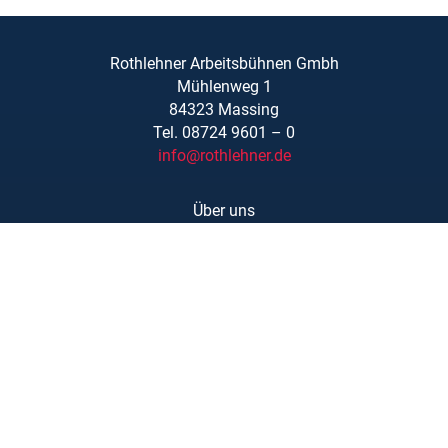
Rothlehner Arbeitsbühnen Gmbh
Mühlenweg 1
84323 Massing
Tel. 08724 9601 – 0
info@rothlehner.de
Über uns
Schulungen
Links/Downloads
AGBs
Kontakt
Karriere
Barrierefreiheit
Impressum
Datenschutzerklärung