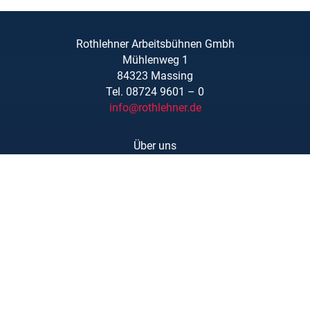
Rothlehner Arbeitsbühnen Gmbh
Mühlenweg 1
84323 Massing
Tel. 08724 9601 – 0
info@rothlehner.de
Über uns
Schulungen
Links/Downloads
AGBs
Kontakt
Karriere
Barrierefreiheit
Impressum
Datenschutzerklärung