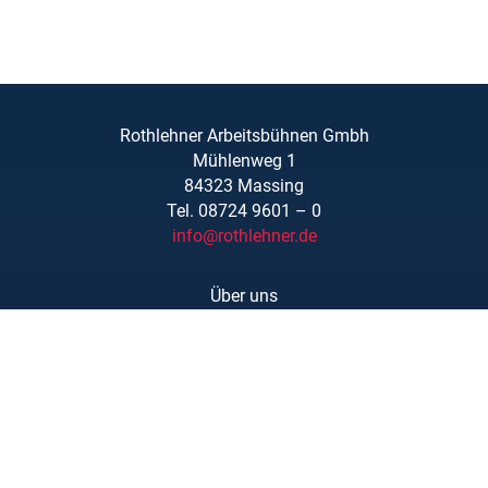
Rothlehner Arbeitsbühnen Gmbh
Mühlenweg 1
84323 Massing
Tel. 08724 9601 – 0
info@rothlehner.de
Über uns
Schulungen
Links/Downloads
AGBs
Kontakt
Karriere
Barrierefreiheit