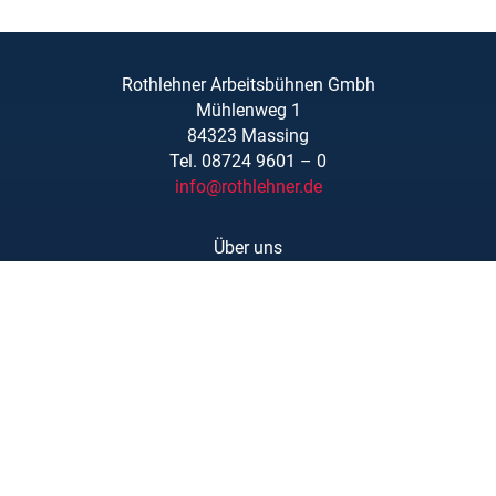
Rothlehner Arbeitsbühnen Gmbh
Mühlenweg 1
84323 Massing
Tel. 08724 9601 – 0
info@rothlehner.de
Über uns
Schulungen
Links/Downloads
AGBs
Kontakt
Karriere
Barrierefreiheit
Impressum
Datenschutzerklärung