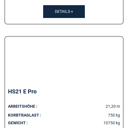
DETAILS +
HS21 E Pro
ARBEITSHÖHE :
21,20 m
KORBTRAGLAST :
750 kg
GEWICHT :
10750 kg