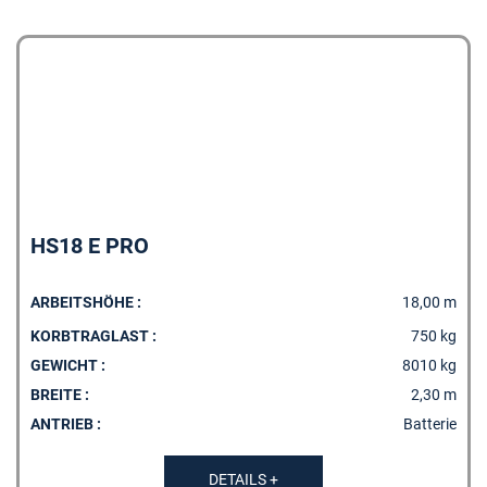
HS18 E PRO
ARBEITSHÖHE :
18,00 m
KORBTRAGLAST :
750 kg
GEWICHT :
8010 kg
BREITE :
2,30 m
ANTRIEB :
Batterie
DETAILS +