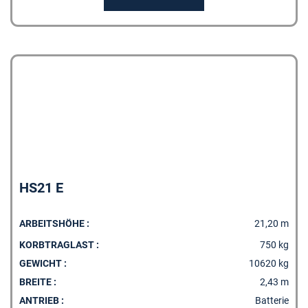
MERKLISTE
HS21 E
ARBEITSHÖHE :
21,20 m
KORBTRAGLAST :
750 kg
GEWICHT :
10620 kg
BREITE :
2,43 m
ANTRIEB :
Batterie