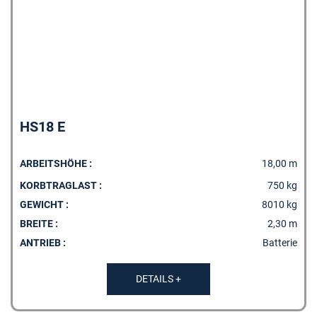
HS18 E
ARBEITSHÖHE :
18,00 m
KORBTRAGLAST :
750 kg
GEWICHT :
8010 kg
BREITE :
2,30 m
ANTRIEB :
Batterie
DETAILS +