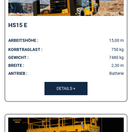
HS15 E
ARBEITSHÖHE :
15,00 m
KORBTRAGLAST :
750 kg
GEWICHT :
7480 kg
BREITE :
2,30 m
ANTRIEB :
Batterie
DETAILS +