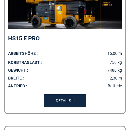
HS15 E PRO
ARBEITSHÖHE :
15,00 m
KORBTRAGLAST :
750 kg
GEWICHT :
7480 kg
BREITE :
2,30 m
ANTRIEB :
Batterie
DETAILS +