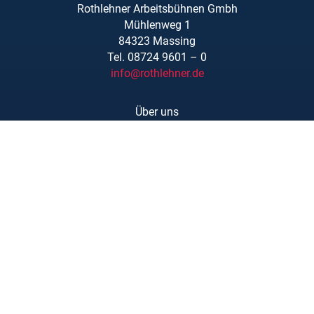
Rothlehner Arbeitsbühnen Gmbh
Mühlenweg 1
84323 Massing
Tel. 08724 9601 – 0
info@rothlehner.de
Über uns
Schulungen
Links/Downloads
AGBs
Kontakt
Karriere
Barrierefreiheit
Impressum
Datenschutzerklärung