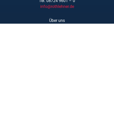
Tel. 08724 9601 – 0
info@rothlehner.de
Über uns
Schulungen
Links/Downloads
AGBs
Kontakt
Karriere
Barrierefreiheit
Impressum
Datenschutzerklärung
Copyright © Rothlehner Arbeitsbühnen GmbH