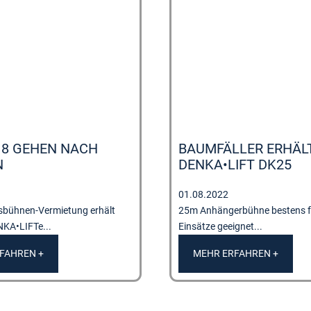
18 GEHEN NACH
BAUMFÄLLER ERHÄL
N
DENKA•LIFT DK25
01.08.2022
tsbühnen-Vermietung erhält
25m Anhängerbühne bestens fü
NKA•LIFTe...
Einsätze geeignet...
FAHREN +
MEHR ERFAHREN +