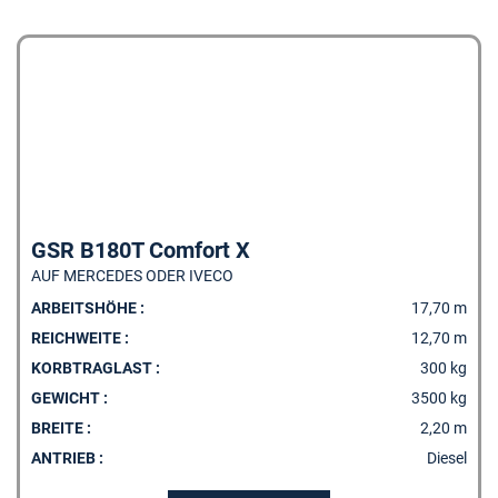
GSR B180T Comfort X
AUF MERCEDES ODER IVECO
ARBEITSHÖHE :
17,70 m
REICHWEITE :
12,70 m
KORBTRAGLAST :
300 kg
GEWICHT :
3500 kg
BREITE :
2,20 m
ANTRIEB :
Diesel