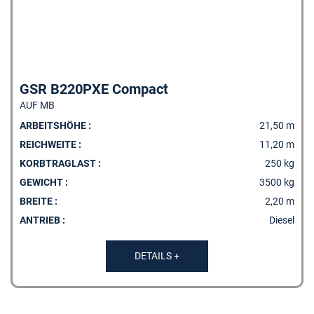
GSR B220PXE Compact
AUF MB
ARBEITSHÖHE :
21,50 m
REICHWEITE :
11,20 m
KORBTRAGLAST :
250 kg
GEWICHT :
3500 kg
BREITE :
2,20 m
ANTRIEB :
Diesel
DETAILS +