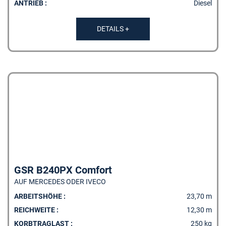
ANTRIEB :
Diesel
DETAILS +
GSR B240PX Comfort
AUF MERCEDES ODER IVECO
ARBEITSHÖHE :
23,70 m
REICHWEITE :
12,30 m
KORBTRAGLAST :
250 kg