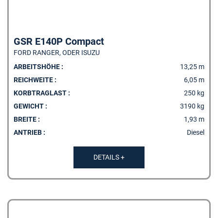
GSR E140P Compact
FORD RANGER, ODER ISUZU
ARBEITSHÖHE :
13,25 m
REICHWEITE :
6,05 m
KORBTRAGLAST :
250 kg
GEWICHT :
3190 kg
BREITE :
1,93 m
ANTRIEB :
Diesel
DETAILS +