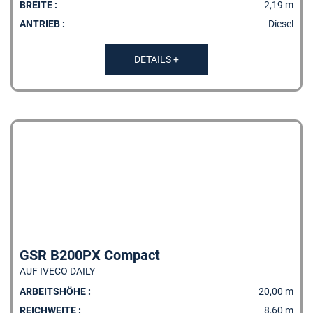
BREITE :
2,19 m
ANTRIEB :
Diesel
DETAILS +
GSR B200PX Compact
AUF IVECO DAILY
ARBEITSHÖHE :
20,00 m
REICHWEITE :
8,60 m