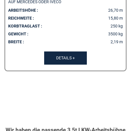
AUF MERCEDES ODER IVECO
ARBEITSHÖHE :
26,70 m
REICHWEITE :
15,80 m
KORBTRAGLAST :
250 kg
GEWICHT :
3500 kg
BREITE :
2,19 m
DETAILS +
Wir haben die passende 3,5t LKW-Arbeitsbühne