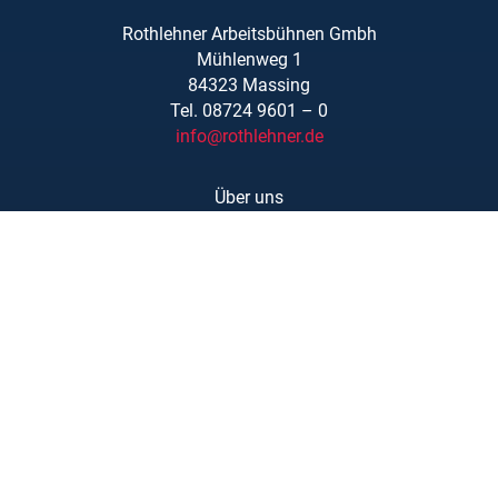
Rothlehner Arbeitsbühnen Gmbh
Mühlenweg 1
84323 Massing
Tel. 08724 9601 – 0
info@rothlehner.de
Über uns
Schulungen
Links/Downloads
AGBs
Kontakt
Karriere
Barrierefreiheit
Impressum
Datenschutzerklärung