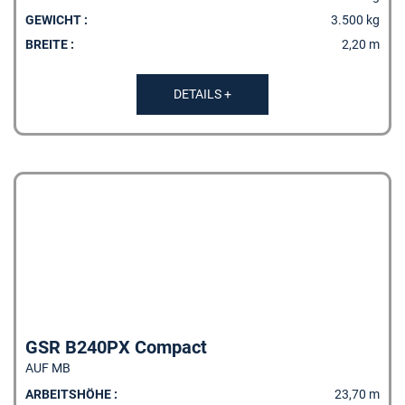
GEWICHT :
3.500 kg
BREITE :
2,20 m
DETAILS +
GSR B240PX Compact
AUF MB
ARBEITSHÖHE :
23,70 m