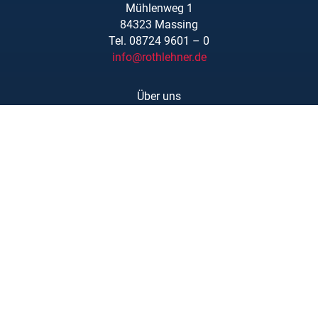
Mühlenweg 1
84323 Massing
Tel. 08724 9601 – 0
info@rothlehner.de
Über uns
Schulungen
Links/Downloads
AGBs
Kontakt
Karriere
Barrierefreiheit
Impressum
Datenschutzerklärung